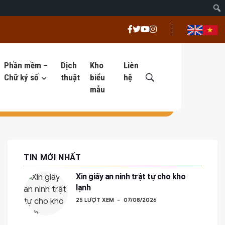
Phần mềm –
Dịch
Kho
Liên
Chữ ký số
thuật
biểu
hệ
mẫu
TIN MỚI NHẤT
Xin giấy an ninh trật tự cho kho
lạnh
25 LƯỢT XEM
07/08/2026