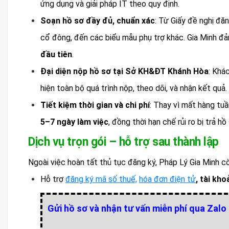
ứng dụng và giải pháp IT theo quy định.
Soạn hồ sơ đầy đủ, chuẩn xác
: Từ Giấy đề nghị đă
cổ đông, đến các biểu mẫu phụ trợ khác. Gia Minh 
đầu tiên
.
Đại diện nộp hồ sơ tại Sở KH&ĐT Khánh Hòa
: Khá
hiện toàn bộ quá trình nộp, theo dõi, và nhận kết quả.
Tiết kiệm thời gian và chi phí
: Thay vì mất hàng tuầ
5–7 ngày làm việc
, đồng thời hạn chế rủi ro bị trả h
Dịch vụ trọn gói – hỗ trợ sau thành lập
Ngoài việc hoàn tất thủ tục đăng ký, Pháp Lý Gia Minh 
Hỗ trợ
đăng ký
mã số thuế,
hóa đơn điện tử
, tài kh
Gửi hồ sơ và nhận tư vấn miễn phí qua Zalo 