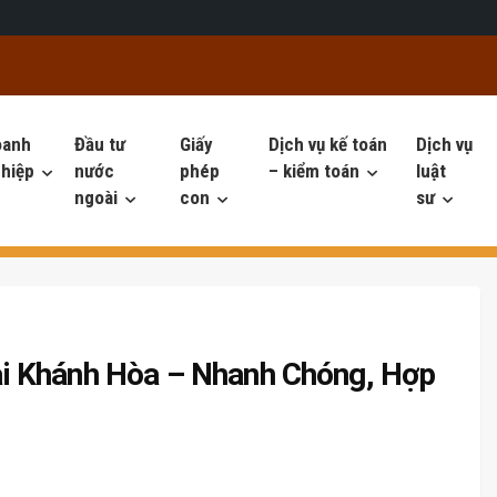
oanh
Đầu tư
Giấy
Dịch vụ kế toán
Dịch vụ
hiệp
nước
phép
– kiểm toán
luật
ngoài
con
sư
i Khánh Hòa – Nhanh Chóng, Hợp