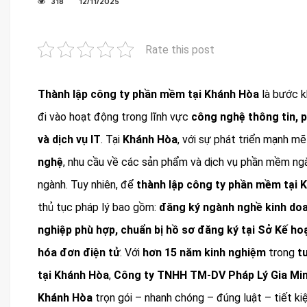
318
12/11/2025
Rate this post
Thành lập công ty phần mềm tại Khánh Hòa
là bước k
đi vào hoạt động trong lĩnh vực
công nghệ thông tin, p
và dịch vụ IT
. Tại
Khánh Hòa
, với sự phát triển mạnh m
nghệ
, nhu cầu về các sản phẩm và dịch vụ phần mềm ngà
ngành. Tuy nhiên, để
thành lập công ty phần mềm tại 
thủ tục pháp lý bao gồm:
đăng ký ngành nghề kinh doa
nghiệp phù hợp, chuẩn bị hồ sơ đăng ký tại Sở Kế ho
hóa đơn điện tử
. Với
hơn 15 năm kinh nghiệm
trong
t
tại Khánh Hòa
,
Công ty TNHH TM-DV Pháp Lý Gia Mi
Khánh Hòa
trọn gói – nhanh chóng – đúng luật – tiết kiệ