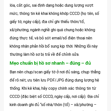
lóa, cắt góc, sai định dạng hoặc dung lượng vượt
mức; thông tin kê khai không khớp CCCD (họ tên, số
giấy tờ, ngày cấp); địa chỉ ghi thiếu thôn/tổ,
xã/phường; ngành nghề ghi quá chung hoặc không
đúng thực tế; và bỏ sót email/số điện thoại nên
không nhận phản hồi bổ sung kịp thời. Những lỗi này
thường làm hồ sơ bị trả về để chỉnh sửa.
Mẹo chuẩn bị hồ sơ nhanh – đúng – đủ
Bạn nên chụp/scan giấy tờ ở nơi đủ sáng, chụp thẳng
để rõ nét; ưu tiên lưu PDF/JPG đúng dung lượng hệ
thống. Khi kê khai, hãy copy chính xác thông tin từ
CCCD (đặc biệt số CCCD, ngày cấp, nơi cấp). Địa chỉ
kinh doanh ghi đủ “số nhà/thôn (tổ) – xã/phường –