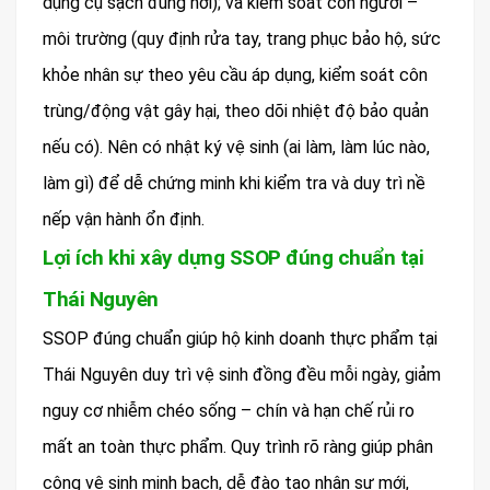
dụng cụ sạch đúng nơi); và kiểm soát con người –
môi trường (quy định rửa tay, trang phục bảo hộ, sức
khỏe nhân sự theo yêu cầu áp dụng, kiểm soát côn
trùng/động vật gây hại, theo dõi nhiệt độ bảo quản
nếu có). Nên có nhật ký vệ sinh (ai làm, làm lúc nào,
làm gì) để dễ chứng minh khi kiểm tra và duy trì nề
nếp vận hành ổn định.
Lợi ích khi xây dựng SSOP đúng chuẩn tại
Thái Nguyên
SSOP đúng chuẩn giúp hộ kinh doanh thực phẩm tại
Thái Nguyên duy trì vệ sinh đồng đều mỗi ngày, giảm
nguy cơ nhiễm chéo sống – chín và hạn chế rủi ro
mất an toàn thực phẩm. Quy trình rõ ràng giúp phân
công vệ sinh minh bạch, dễ đào tạo nhân sự mới,