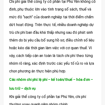
Chi phí giải thể công ty cổ phần tại Phú Yên không cố
định, phụ thuộc lớn vào tình trạng sổ sách, thuế và
mức độ “sạch” của doanh nghiệp tại thời điểm chấm
dứt hoạt động. Trên thực tế, nhiều doanh nghiệp dự
trù chi phí ban đầu khá thấp nhưng sau đó phát sinh
thêm do bị yêu cầu bổ sung hồ sơ, điều chỉnh số liệu
hoặc kéo dài thời gian làm việc với cơ quan thuế. Vì
vậy, cách tiếp cận an toàn là tách chi phí theo từng
nhóm rõ ràng, xác định trước các yếu tố rủi ro và lựa
chọn phương án thực hiện phù hợp.
Các nhóm chi phí: lệ phí – kế toán/thuế – hóa đơn –
lưu trữ – dịch vụ
Khi giải thể công ty cổ phần tại Phú Yên, chi phí
thường xoay quanh năm nhóm chính: