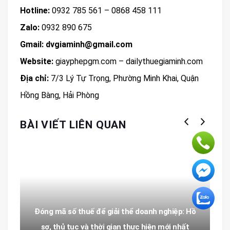
Hotline:
0932 785 561 – 0868 458 111
Zalo:
0932 890 675
Gmail: dvgiaminh@gmail.com
Website:
giayphepgm.com – dailythuegiaminh.com
Địa chỉ:
7/3 Lý Tự Trọng, Phường Minh Khai, Quận
Hồng Bàng, Hải Phòng
BÀI VIẾT LIÊN QUAN
Đóng mã số thuế để giải thể doanh nghiệp: Hồ
sơ, thủ tục và thời gian thực hiện mới nhất