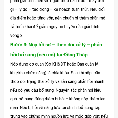
phần giải trình nên viết gọn theo cấu trúc: “thay đổi
gì – lý do – tác động – kế hoạch tuân thủ”. Nếu đổi
địa điểm hoặc tăng vốn, nên chuẩn bị thêm phần mô
tả triển khai để giảm nguy cơ bị yêu cầu giải trình
vòng 2.
Bước 3: Nộp hồ sơ – theo dõi xử lý – phản
hồi bổ sung (nếu có) tại Đồng Tháp
Nộp đúng cơ quan (Sở KH&ĐT hoặc Ban quản lý
khu/khu chức năng) là chìa khóa. Sau khi nộp, cần
theo dõi trạng thái xử lý và sẵn sàng phản hồi nhanh
nếu có yêu cầu bổ sung. Nguyên tắc phản hồi hiệu
quả: bổ sung đúng điểm bị hỏi – không nộp thêm lan
man. Nếu bị hỏi về năng lực tài chính, bổ sung tập
trung vào chứng minh nguồn lực và mốc góp vốn; nếu