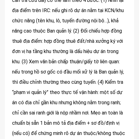
cần tra cứu dài) có thể làm theo 4 bước: (1) Nhìn lại
địa điểm trên IRC: nếu ghi rõ dự án nằm tại KCN/khu
chức năng (tên khu, lô, tuyến đường nội bộ…), khả
năng cao thuộc Ban quản lý. (2) Đối chiếu hợp đồng
thuê địa điểm: hợp đồng thuê đất/nhà xưởng ký với
đơn vị hạ tầng khu thường là dấu hiệu dự án trong
khu. (3) Xem văn bản chấp thuận/giấy tờ liên quan:
nếu trong hồ sơ gốc có đầu mối xử lý là Ban quản lý,
thì điều chỉnh thường theo cùng tuyến. (4) Kiểm tra
“phạm vi quản lý” theo thực tế vận hành: một số dự
án có địa chỉ gần khu nhưng không nằm trong ranh;
chỉ cần sai ranh giới là nộp nhầm nơi. Mẹo an toàn là
chuẩn bị sẵn 1 bản mô tả địa điểm + sơ đồ/định vị
(nếu có) để chứng minh rõ dự án thuộc/không thuộc