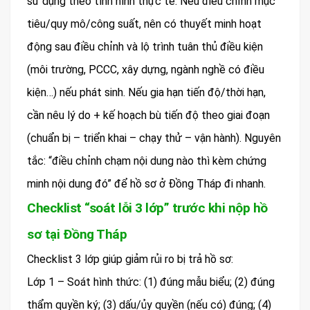
sử dụng theo tình hình thực tế. Nếu điều chỉnh mục
tiêu/quy mô/công suất, nên có thuyết minh hoạt
động sau điều chỉnh và lộ trình tuân thủ điều kiện
(môi trường, PCCC, xây dựng, ngành nghề có điều
kiện…) nếu phát sinh. Nếu gia hạn tiến độ/thời hạn,
cần nêu lý do + kế hoạch bù tiến độ theo giai đoạn
(chuẩn bị – triển khai – chạy thử – vận hành). Nguyên
tắc: “điều chỉnh chạm nội dung nào thì kèm chứng
minh nội dung đó” để hồ sơ ở Đồng Tháp đi nhanh.
Checklist “soát lỗi 3 lớp” trước khi nộp hồ
sơ tại Đồng Tháp
Checklist 3 lớp giúp giảm rủi ro bị trả hồ sơ:
Lớp 1 – Soát hình thức: (1) đúng mẫu biểu; (2) đúng
thẩm quyền ký; (3) dấu/ủy quyền (nếu có) đúng; (4)