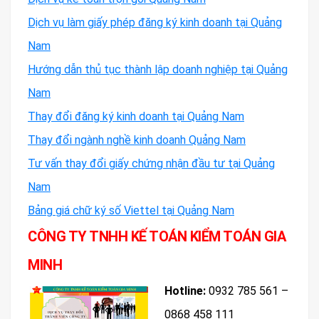
Dịch vụ làm giấy phép đăng ký kinh doanh tại Quảng
Nam
Hướng dẫn thủ tục thành lập doanh nghiệp tại Quảng
Nam
Thay đổi đăng ký kinh doanh tại Quảng Nam
Thay đổi ngành nghề kinh doanh Quảng Nam
Tư vấn thay đổi giấy chứng nhận đầu tư tại Quảng
Nam
Bảng giá chữ ký số Viettel tại Quảng Nam
CÔNG TY TNHH KẾ TOÁN KIỂM TOÁN GIA
MINH
Hotline:
0932 785 561 –
0868 458 111