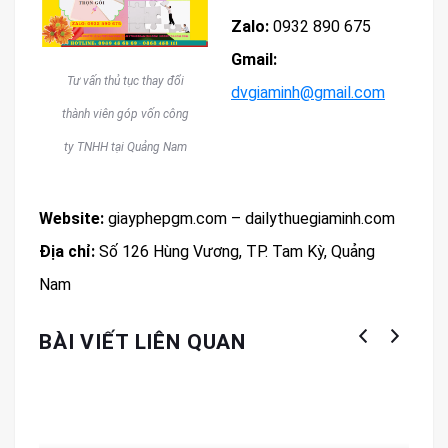
Zalo:
0932 890 675
Gmail:
Tư vấn thủ tục thay đổi
dvgiaminh@gmail.com
thành viên góp vốn công
ty TNHH tại Quảng Nam
Website:
giayphepgm.com – dailythuegiaminh.com
Địa chỉ:
Số 126 Hùng Vương, TP. Tam Kỳ, Quảng
Nam
BÀI VIẾT LIÊN QUAN