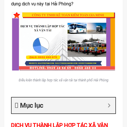
dụng dịch vụ này tại Hải Phòng?
Điều kiện thành lập hợp tác xã vận tải tại thành phố Hải Phòng
Mục lục
DỊCH VỤ THÀNH LẬP HỢP TÁC XÃ VẬN