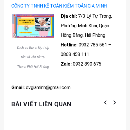
CÔNG TY TNHH KẾ TOÁN KIỂM TOÁN GIA MINH
Địa chỉ:
7/3 Lý Tự Trọng,
Phường Minh Khai, Quận
Hồng Bàng, Hải Phòng
Hotline:
0932 785 561 –
Dịch vụ thành lập hợp
0868 458 111
tác xã vận tải tại
Zalo:
0932 890 675
Thành Phố Hải Phòng
Gmail:
dvgiaminh@gmail.com
BÀI VIẾT LIÊN QUAN