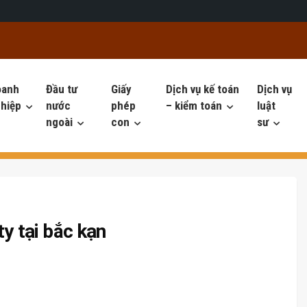
oanh
Đầu tư
Giấy
Dịch vụ kế toán
Dịch vụ
hiệp
nước
phép
– kiểm toán
luật
ngoài
con
sư
ty tại bắc kạn