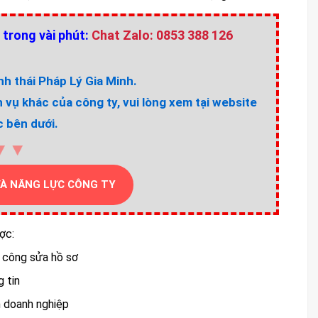
 trong vài phút:
Chat Zalo: 0853 388 126
h thái Pháp Lý Gia Minh.
h vụ khác của công ty, vui lòng xem tại website
 bên dưới.
▼▼
VÀ NĂNG LỰC CÔNG TY
ợc:
ất công sửa hồ sơ
 tin
nh doanh nghiệp