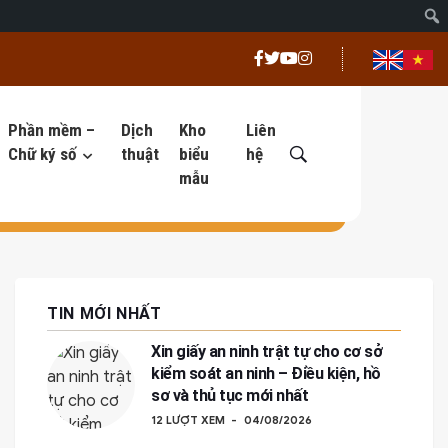
Phần mềm –
Dịch
Kho
Liên
Chữ ký số
thuật
biểu
hệ
mẫu
TIN MỚI NHẤT
Xin giấy an ninh trật tự cho cơ sở
kiểm soát an ninh – Điều kiện, hồ
sơ và thủ tục mới nhất
12 LƯỢT XEM
04/08/2026