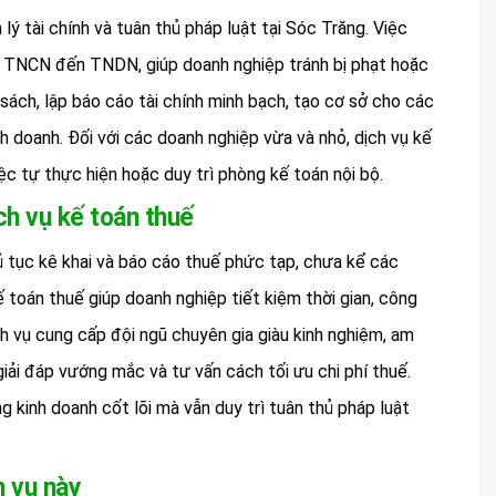
lý tài chính và tuân thủ pháp luật tại Sóc Trăng. Việc
T, TNCN đến TNDN, giúp doanh nghiệp tránh bị phạt hoặc
 sách, lập báo cáo tài chính minh bạch, tạo cơ sở cho các
h doanh. Đối với các doanh nghiệp vừa và nhỏ, dịch vụ kế
việc tự thực hiện hoặc duy trì phòng kế toán nội bộ.
ch vụ kế toán thuế
ủ tục kê khai và báo cáo thuế phức tạp, chưa kể các
ế toán thuế giúp doanh nghiệp tiết kiệm thời gian, công
ch vụ cung cấp đội ngũ chuyên gia giàu kinh nghiệm, am
 giải đáp vướng mắc và tư vấn cách tối ưu chi phí thuế.
 kinh doanh cốt lõi mà vẫn duy trì tuân thủ pháp luật
h vụ này