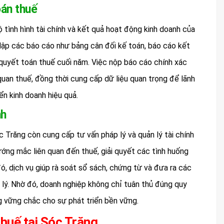
oán thuế
 tình hình tài chính và kết quả hoạt động kinh doanh của
 lập các báo cáo như bảng cân đối kế toán, báo cáo kết
 quyết toán thuế cuối năm. Việc nộp báo cáo chính xác
uan thuế, đồng thời cung cấp dữ liệu quan trọng để lãnh
ển kinh doanh hiệu quả.
nh
óc Trăng còn cung cấp tư vấn pháp lý và quản lý tài chính
ớng mắc liên quan đến thuế, giải quyết các tình huống
đó, dịch vụ giúp rà soát sổ sách, chứng từ và đưa ra các
háp lý. Nhờ đó, doanh nghiệp không chỉ tuân thủ đúng quy
g vững chắc cho sự phát triển bền vững.
thuế tại Sóc Trăng