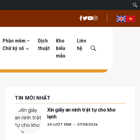
Phần mềm –
Dịch
Kho
Liên
Chữ ký số
thuật
biểu
hệ
mẫu
TIN MỚI NHẤT
Xin giấy an ninh trật tự cho kho
lạnh
24 LƯỢT XEM
07/08/2026