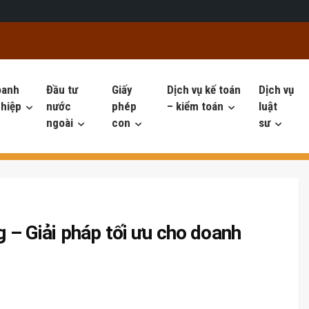
oanh
Đầu tư
Giấy
Dịch vụ kế toán
Dịch vụ
hiệp
nước
phép
– kiểm toán
luật
ngoài
con
sư
g – Giải pháp tối ưu cho doanh