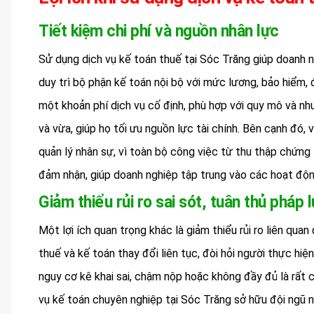
Tiết kiệm chi phí và nguồn nhân lực
Sử dụng dịch vụ kế toán thuế tại Sóc Trăng giúp doanh n
duy trì bộ phận kế toán nội bộ với mức lương, bảo hiểm, 
một khoản phí dịch vụ cố định, phù hợp với quy mô và nhu
và vừa, giúp họ tối ưu nguồn lực tài chính. Bên cạnh đó, 
quản lý nhân sự, vì toàn bộ công việc từ thu thập chứng
đảm nhận, giúp doanh nghiệp tập trung vào các hoạt động
Giảm thiểu rủi ro sai sót, tuân thủ pháp l
Một lợi ích quan trọng khác là giảm thiểu rủi ro liên quan
thuế và kế toán thay đổi liên tục, đòi hỏi người thực hiệ
nguy cơ kê khai sai, chậm nộp hoặc không đầy đủ là rất 
vụ kế toán chuyên nghiệp tại Sóc Trăng sở hữu đội ngũ n