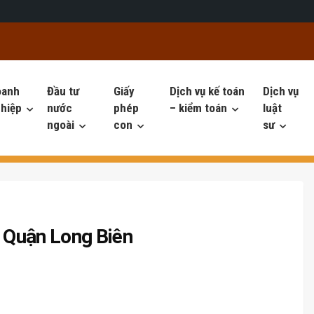
oanh
Đầu tư
Giấy
Dịch vụ kế toán
Dịch vụ
hiệp
nước
phép
– kiểm toán
luật
ngoài
con
sư
i Quận Long Biên