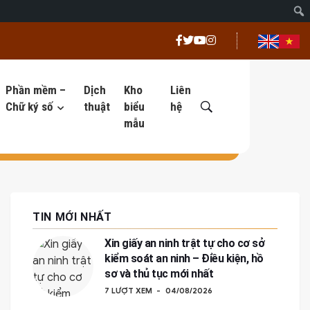
Phần mềm –
Dịch
Kho
Liên
Chữ ký số
thuật
biểu
hệ
mẫu
TIN MỚI NHẤT
Xin giấy an ninh trật tự cho cơ sở
kiểm soát an ninh – Điều kiện, hồ
sơ và thủ tục mới nhất
7 LƯỢT XEM
04/08/2026