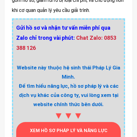
gom hồ sơ, giảm rủi ro bị loại chi phí, và chủ động hơn
khi cơ quan quản lý yêu cầu giải trình.
Gửi hồ sơ và nhận tư vấn miễn phí qua
Zalo chỉ trong vài phút:
Chat Zalo: 0853
388 126
Website này thuộc hệ sinh thái Pháp Lý Gia
Minh.
Để tìm hiểu năng lực, hồ sơ pháp lý và các
dịch vụ khác của công ty, vui lòng xem tại
website chính thức bên dưới.
▼▼▼
XEM HỒ SƠ PHÁP LÝ VÀ NĂNG LỰC