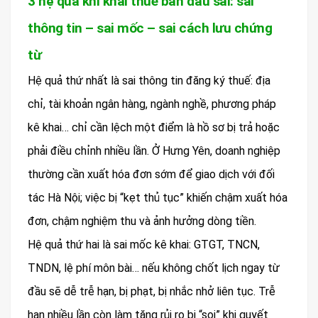
3 hệ quả khi khai thuế ban đầu sai: sai
thông tin – sai mốc – sai cách lưu chứng
từ
Hệ quả thứ nhất là sai thông tin đăng ký thuế: địa
chỉ, tài khoản ngân hàng, ngành nghề, phương pháp
kê khai… chỉ cần lệch một điểm là hồ sơ bị trả hoặc
phải điều chỉnh nhiều lần. Ở Hưng Yên, doanh nghiệp
thường cần xuất hóa đơn sớm để giao dịch với đối
tác Hà Nội; việc bị “kẹt thủ tục” khiến chậm xuất hóa
đơn, chậm nghiệm thu và ảnh hưởng dòng tiền.
Hệ quả thứ hai là sai mốc kê khai: GTGT, TNCN,
TNDN, lệ phí môn bài… nếu không chốt lịch ngay từ
đầu sẽ dễ trễ hạn, bị phạt, bị nhắc nhở liên tục. Trễ
hạn nhiều lần còn làm tăng rủi ro bị “soi” khi quyết