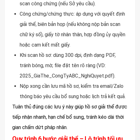
scan công chứng (nếu Sở yêu cầu).
Công chứng/chứng thực: áp dụng với quyết định
giải thể, biên bản họp (nếu không nộp bản scan
chữ ký số), giấy tờ nhân thân, hợp đồng ủy quyền
hoặc cam kết mất giấy.
Khi scan hồ sơ: dùng 300 dpi, định dạng PDF,
tránh bóng, mờ; file đặt tên rõ ràng (VD:
2025_GiaThe_CongTyABC_NghiQuyet.pdf).
Nộp xong cần lưu mã hồ sơ, kiểm tra email/Zalo
thông báo yêu cầu bổ sung hoặc lịch trả kết quả.
Tuân thủ đúng các lưu ý này giúp hồ sơ giải thể được
tiếp nhận nhanh, hạn chế bổ sung, tránh kéo dài thời
gian chấm dứt pháp nhân.
Quy trình 6 bước giải thể – Lộ trình tối ưu