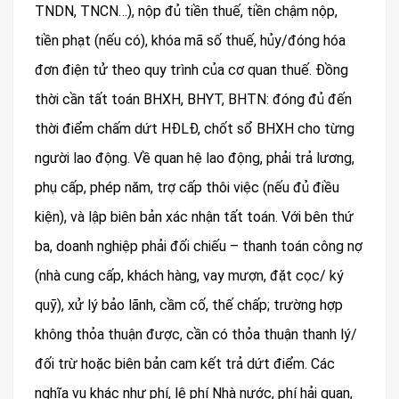
TNDN, TNCN…), nộp đủ tiền thuế, tiền chậm nộp,
tiền phạt (nếu có), khóa mã số thuế, hủy/đóng hóa
đơn điện tử theo quy trình của cơ quan thuế. Đồng
thời cần tất toán BHXH, BHYT, BHTN: đóng đủ đến
thời điểm chấm dứt HĐLĐ, chốt sổ BHXH cho từng
người lao động. Về quan hệ lao động, phải trả lương,
phụ cấp, phép năm, trợ cấp thôi việc (nếu đủ điều
kiện), và lập biên bản xác nhận tất toán. Với bên thứ
ba, doanh nghiệp phải đối chiếu – thanh toán công nợ
(nhà cung cấp, khách hàng, vay mượn, đặt cọc/ ký
quỹ), xử lý bảo lãnh, cầm cố, thế chấp; trường hợp
không thỏa thuận được, cần có thỏa thuận thanh lý/
đối trừ hoặc biên bản cam kết trả dứt điểm. Các
nghĩa vụ khác như phí, lệ phí Nhà nước, phí hải quan,