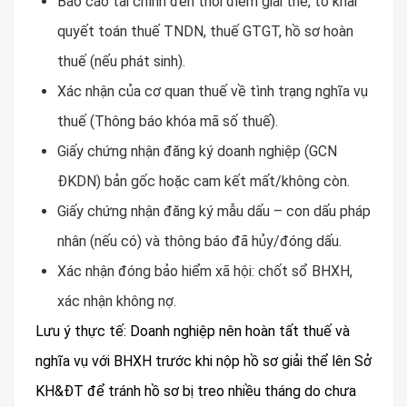
Báo cáo tài chính đến thời điểm giải thể, tờ khai
quyết toán thuế TNDN, thuế GTGT, hồ sơ hoàn
thuế (nếu phát sinh).
Xác nhận của cơ quan thuế về tình trạng nghĩa vụ
thuế (Thông báo khóa mã số thuế).
Giấy chứng nhận đăng ký doanh nghiệp (GCN
ĐKDN) bản gốc hoặc cam kết mất/không còn.
Giấy chứng nhận đăng ký mẫu dấu – con dấu pháp
nhân (nếu có) và thông báo đã hủy/đóng dấu.
Xác nhận đóng bảo hiểm xã hội: chốt sổ BHXH,
xác nhận không nợ.
Lưu ý thực tế: Doanh nghiệp nên hoàn tất thuế và
nghĩa vụ với BHXH trước khi nộp hồ sơ giải thể lên Sở
KH&ĐT để tránh hồ sơ bị treo nhiều tháng do chưa