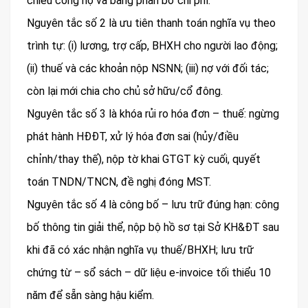
chiếu công nợ và bảng phân bổ chi phí.
Nguyên tắc số 2 là ưu tiên thanh toán nghĩa vụ theo
trình tự: (i) lương, trợ cấp, BHXH cho người lao động;
(ii) thuế và các khoản nộp NSNN; (iii) nợ với đối tác;
còn lại mới chia cho chủ sở hữu/cổ đông.
Nguyên tắc số 3 là khóa rủi ro hóa đơn – thuế: ngừng
phát hành HĐĐT, xử lý hóa đơn sai (hủy/điều
chỉnh/thay thế), nộp tờ khai GTGT kỳ cuối, quyết
toán TNDN/TNCN, đề nghị đóng MST.
Nguyên tắc số 4 là công bố – lưu trữ đúng hạn: công
bố thông tin giải thể, nộp bộ hồ sơ tại Sở KH&ĐT sau
khi đã có xác nhận nghĩa vụ thuế/BHXH; lưu trữ
chứng từ – sổ sách – dữ liệu e-invoice tối thiểu 10
năm để sẵn sàng hậu kiểm.