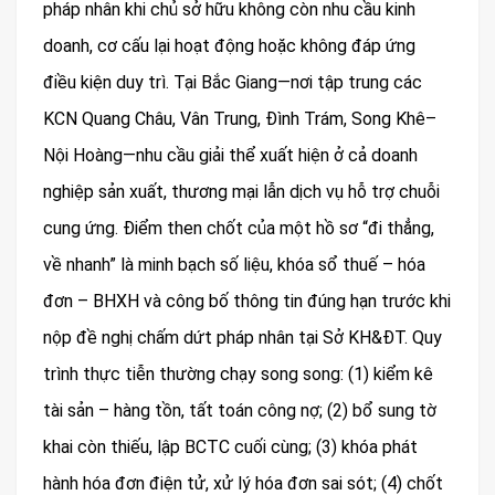
pháp nhân khi chủ sở hữu không còn nhu cầu kinh
doanh, cơ cấu lại hoạt động hoặc không đáp ứng
điều kiện duy trì. Tại Bắc Giang—nơi tập trung các
KCN Quang Châu, Vân Trung, Đình Trám, Song Khê–
Nội Hoàng—nhu cầu giải thể xuất hiện ở cả doanh
nghiệp sản xuất, thương mại lẫn dịch vụ hỗ trợ chuỗi
cung ứng. Điểm then chốt của một hồ sơ “đi thẳng,
về nhanh” là minh bạch số liệu, khóa sổ thuế – hóa
đơn – BHXH và công bố thông tin đúng hạn trước khi
nộp đề nghị chấm dứt pháp nhân tại Sở KH&ĐT. Quy
trình thực tiễn thường chạy song song: (1) kiểm kê
tài sản – hàng tồn, tất toán công nợ; (2) bổ sung tờ
khai còn thiếu, lập BCTC cuối cùng; (3) khóa phát
hành hóa đơn điện tử, xử lý hóa đơn sai sót; (4) chốt