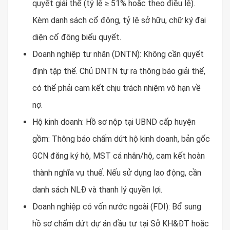
quyết giải thể (tỷ lệ ≥ 51% hoặc theo điều lệ).
Kèm danh sách cổ đông, tỷ lệ sở hữu, chữ ký đại
diện cổ đông biểu quyết.
Doanh nghiệp tư nhân (DNTN): Không cần quyết
định tập thể. Chủ DNTN tự ra thông báo giải thể,
có thể phải cam kết chịu trách nhiệm vô hạn về
nợ.
Hộ kinh doanh: Hồ sơ nộp tại UBND cấp huyện
gồm: Thông báo chấm dứt hộ kinh doanh, bản gốc
GCN đăng ký hộ, MST cá nhân/hộ, cam kết hoàn
thành nghĩa vụ thuế. Nếu sử dụng lao động, cần
danh sách NLĐ và thanh lý quyền lợi.
Doanh nghiệp có vốn nước ngoài (FDI): Bổ sung
hồ sơ chấm dứt dự án đầu tư tại Sở KH&ĐT hoặc