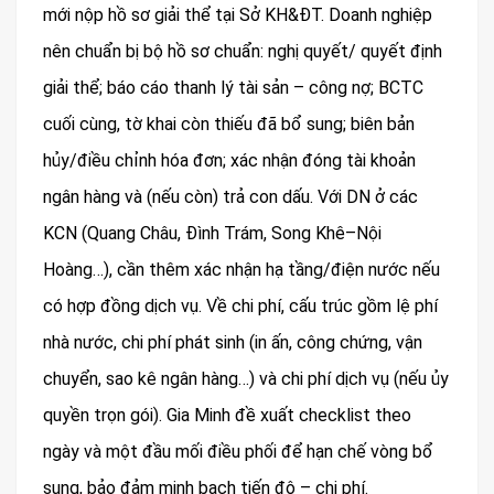
mới nộp hồ sơ giải thể tại Sở KH&ĐT. Doanh nghiệp
nên chuẩn bị bộ hồ sơ chuẩn: nghị quyết/ quyết định
giải thể; báo cáo thanh lý tài sản – công nợ; BCTC
cuối cùng, tờ khai còn thiếu đã bổ sung; biên bản
hủy/điều chỉnh hóa đơn; xác nhận đóng tài khoản
ngân hàng và (nếu còn) trả con dấu. Với DN ở các
KCN (Quang Châu, Đình Trám, Song Khê–Nội
Hoàng…), cần thêm xác nhận hạ tầng/điện nước nếu
có hợp đồng dịch vụ. Về chi phí, cấu trúc gồm lệ phí
nhà nước, chi phí phát sinh (in ấn, công chứng, vận
chuyển, sao kê ngân hàng…) và chi phí dịch vụ (nếu ủy
quyền trọn gói). Gia Minh đề xuất checklist theo
ngày và một đầu mối điều phối để hạn chế vòng bổ
sung, bảo đảm minh bạch tiến độ – chi phí.