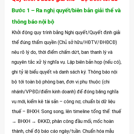
Bước 1 – Ra nghị quyết/biên bản giải thể và
thông báo nội bộ
Khởi động quy trình bằng Nghị quyết/Quyết định giải
thể đúng thẩm quyền (Chủ sở hữu/HĐTV/ĐHĐCĐ)
nêu rõ lý do, thời điểm chấm dứt, ban thanh lý và
nguyên tắc xử lý nghĩa vụ. Lập biên bản họp (nếu có),
ghi tỷ lệ biểu quyết và danh sách ký. Thông báo nội
bộ tới toàn bộ phòng ban, đơn vị phụ thuộc (chi
nhánh/VPĐD/điểm kinh doanh) để đóng băng nghĩa
vụ mới, kiểm kê tài sản – công nợ, chuẩn bị dữ liệu
thuế – BHXH. Song song, lên timeline tổng thể: thuế
→ BHXH → ĐKKD; phân công đầu mối, mốc hoàn
thành, chế độ báo cáo ngày/tuần. Chuẩn hóa mẫu