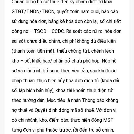
Chuẩn bị bộ hồ sơ thuế đến kỳ chấm dứt: tờ khai
GTGT/TNDN/TNCN, quyết toán năm cuối, báo cáo
sử dụng hóa đơn, bảng kê hóa đơn còn lại, sổ chi tiết
công nợ – TSCĐ – CCDC. Rà soát các rủi ro: hóa đơn
sai sót chưa điều chỉnh, chi phí không đủ điều kiện
(thanh toán tiền mặt, thiếu chứng từ), chênh lệch
kho – sổ, khấu hao/ phân bổ chưa phù hợp. Nộp hồ
sơ và giải trình bổ sung theo yêu cầu; sau khi được
chấp thuận, thực hiện hủy hóa đơn điện tử (khóa dải
số, lập biên bản hủy), khóa tài khoản thuế điện tử
theo hướng dẫn. Mục tiêu là nhận Thông báo không
nợ thuế và Quyết định đóng mã số thuế. Với đơn vị
có chi nhánh, kho, điểm bán: thực hiện đóng MST
từng đơn vị phụ thuộc trước, rồi đến trụ sở chính.