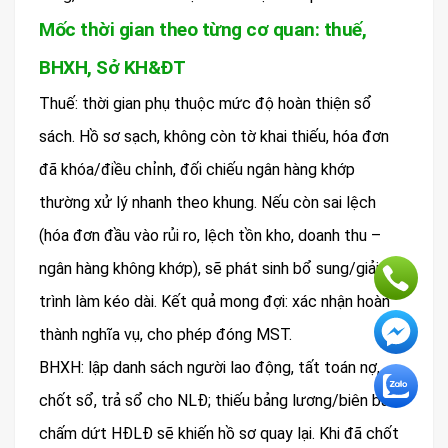
Mốc thời gian theo từng cơ quan: thuế,
BHXH, Sở KH&ĐT
Thuế: thời gian phụ thuộc mức độ hoàn thiện sổ
sách. Hồ sơ sạch, không còn tờ khai thiếu, hóa đơn
đã khóa/điều chỉnh, đối chiếu ngân hàng khớp
thường xử lý nhanh theo khung. Nếu còn sai lệch
(hóa đơn đầu vào rủi ro, lệch tồn kho, doanh thu –
ngân hàng không khớp), sẽ phát sinh bổ sung/giải
trình làm kéo dài. Kết quả mong đợi: xác nhận hoàn
thành nghĩa vụ, cho phép đóng MST.
BHXH: lập danh sách người lao động, tất toán nợ,
chốt sổ, trả sổ cho NLĐ; thiếu bảng lương/biên bản
chấm dứt HĐLĐ sẽ khiến hồ sơ quay lại. Khi đã chốt