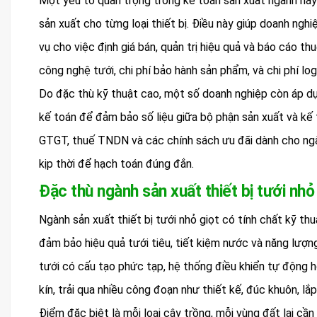
Một yếu tố quan trọng trong kế toán sản xuất ngành này 
sản xuất cho từng loại thiết bị. Điều này giúp doanh ngh
vụ cho việc định giá bán, quản trị hiệu quả và báo cáo thu
công nghệ tưới, chi phí bảo hành sản phẩm, và chi phí l
Do đặc thù kỹ thuật cao, một số doanh nghiệp còn áp d
kế toán để đảm bảo số liệu giữa bộ phận sản xuất và kế 
GTGT, thuế TNDN và các chính sách ưu đãi dành cho ng
kịp thời để hạch toán đúng đắn.
Đặc thù ngành sản xuất thiết bị tưới nhỏ
Ngành sản xuất thiết bị tưới nhỏ giọt có tính chất kỹ th
đảm bảo hiệu quả tưới tiêu, tiết kiệm nước và năng lư
tưới có cấu tạo phức tạp, hệ thống điều khiển tự động h
kín, trải qua nhiều công đoạn như thiết kế, đúc khuôn, lắp
Điểm đặc biệt là mỗi loại cây trồng, mỗi vùng đất lại cần l