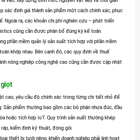
là việc xây dựng định mức nguyên vật liệu và thời gian
iệp xác định giá thành sản phẩm một cách chính xác, phục
ế. Ngoài ra, các khoản chi phí nghiên cứu – phát triển
ogistics cũng cần được phân bổ đúng kỳ kế toán.
ụng phần mềm quản lý sản xuất tích hợp với phần mềm
toán khớp nhau. Bên cạnh đó, các quy định về thuế
ành nông nghiệp công nghệ cao cũng cần được cập nhật
 giọt
uật cao, yêu cầu độ chính xác trong từng chi tiết nhỏ để
ợng. Sản phẩm thường bao gồm các bộ phận nhựa đúc, đầu
óa hoặc tích hợp IoT. Quy trình sản xuất thường khép
 ráp, kiểm định kỹ thuật, đóng gói.
oại thiết bị tưới riêng, khiến doanh nghiệp phải linh hoạt