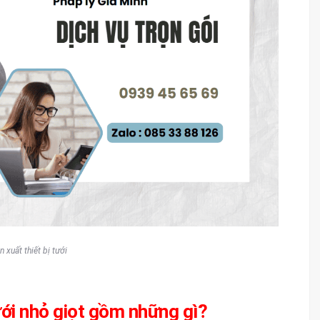
 xuất thiết bị tưới
tưới nhỏ giọt gồm những gì?