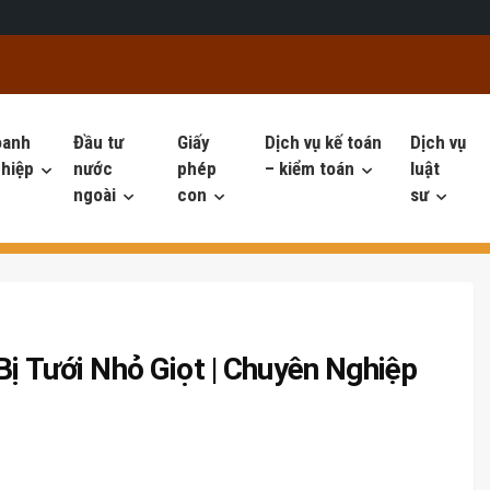
oanh
Đầu tư
Giấy
Dịch vụ kế toán
Dịch vụ
hiệp
nước
phép
– kiểm toán
luật
ngoài
con
sư
Bị Tưới Nhỏ Giọt | Chuyên Nghiệp