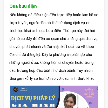
Qua bưu điện
Nếu không có điều kiện đến trực tiếp hoặc làm hồ sơ
trực tuyến, người dân có thể sử dụng dịch vụ xin
trích lục khai sinh qua bưu điện. Thủ tục này đòi hỏi
gửi hồ sơ đầy đủ đến cơ quan chức năng qua dịch vụ
chuyển phát nhanh và đợi nhận kết quả trả về theo
địa chỉ đã đăng ký. Đây là phương án phù hợp cho
những người ở xa, không tiện di chuyển hoặc trong
các trường hợp đặc biệt như dịch bệnh. Tuy nhiên,
thời gian xử lý sẽ lâu hơn so với các hình thức khác.