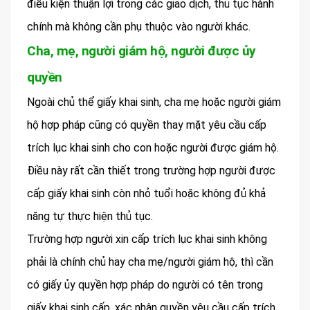
điều kiện thuận lợi trong các giao dịch, thủ tục hành
chính mà không cần phụ thuộc vào người khác.
Cha, mẹ, người giám hộ, người được ủy
quyền
Ngoài chủ thể giấy khai sinh, cha mẹ hoặc người giám
hộ hợp pháp cũng có quyền thay mặt yêu cầu cấp
trích lục khai sinh cho con hoặc người được giám hộ.
Điều này rất cần thiết trong trường hợp người được
cấp giấy khai sinh còn nhỏ tuổi hoặc không đủ khả
năng tự thực hiện thủ tục.
Trường hợp người xin cấp trích lục khai sinh không
phải là chính chủ hay cha mẹ/người giám hộ, thì cần
có giấy ủy quyền hợp pháp do người có tên trong
giấy khai sinh cấp, xác nhận quyền yêu cầu cấp trích