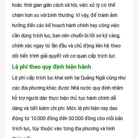
hoặc thời gian giãn cách xã hội, việc xử lý có thể
chậm hơn so với bình thường. Vì vậy, để tránh ảnh
hưởng đến các kế hoạch hành chính hay công việc
cần dùng trích lục, bạn nên chuẩn bị hồ sơ kỹ càng,
chính xác ngay từ lần đầu và chủ động liên hệ theo
dõi tiến trình giải quyết với cơ quan cấp trích lục.
Lệ phí theo quy định hiện hành
Lệ phí cấp trích lục khai sinh tại Quảng Ngãi cũng như
các địa phương khác được Nhà nước quy định nhằm
hỗ trợ người dân thực hiện thủ tục hành chính dễ
dàng và tiết kiệm chi phí. Mức lệ phí hiện nay dao
động từ 10.000 đồng đến 50.000 đồng cho mỗi bản
trích lục, tùy thuộc vào từng địa phương và hình