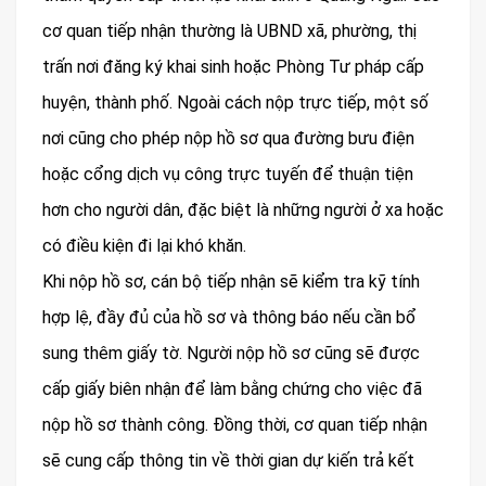
cơ quan tiếp nhận thường là UBND xã, phường, thị
trấn nơi đăng ký khai sinh hoặc Phòng Tư pháp cấp
huyện, thành phố. Ngoài cách nộp trực tiếp, một số
nơi cũng cho phép nộp hồ sơ qua đường bưu điện
hoặc cổng dịch vụ công trực tuyến để thuận tiện
hơn cho người dân, đặc biệt là những người ở xa hoặc
có điều kiện đi lại khó khăn.
Khi nộp hồ sơ, cán bộ tiếp nhận sẽ kiểm tra kỹ tính
hợp lệ, đầy đủ của hồ sơ và thông báo nếu cần bổ
sung thêm giấy tờ. Người nộp hồ sơ cũng sẽ được
cấp giấy biên nhận để làm bằng chứng cho việc đã
nộp hồ sơ thành công. Đồng thời, cơ quan tiếp nhận
sẽ cung cấp thông tin về thời gian dự kiến trả kết