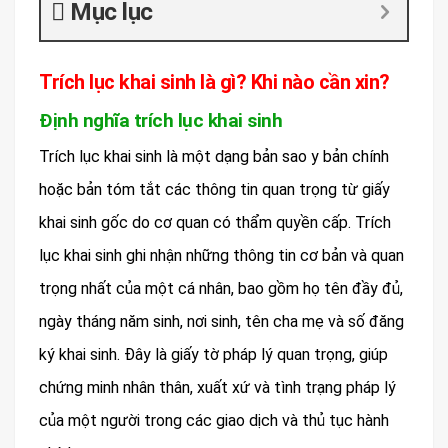
Mục lục
Trích lục khai sinh là gì? Khi nào cần xin?
Định nghĩa trích lục khai sinh
Trích lục khai sinh là một dạng bản sao y bản chính
hoặc bản tóm tắt các thông tin quan trọng từ giấy
khai sinh gốc do cơ quan có thẩm quyền cấp. Trích
lục khai sinh ghi nhận những thông tin cơ bản và quan
trọng nhất của một cá nhân, bao gồm họ tên đầy đủ,
ngày tháng năm sinh, nơi sinh, tên cha mẹ và số đăng
ký khai sinh. Đây là giấy tờ pháp lý quan trọng, giúp
chứng minh nhân thân, xuất xứ và tình trạng pháp lý
của một người trong các giao dịch và thủ tục hành