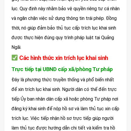
lục. Quy định này nhằm bảo vệ quyền riêng tư cá nhân
và ngăn chặn việc sử dụng thông tin trái phép. Đồng
thời, nó giúp đảm bảo thủ tục cấp trích lục khai sinh
được thực hiện đúng quy trình pháp luật tại Quảng
Ngãi.
Các hình thức xin trích lục khai sinh
Trực tiếp tại UBND cấp xã/phòng Tư pháp
Đây là phương thức truyền thống và phổ biến nhất
để xin trích lục khai sinh. Người dân có thể đến trực
tiếp Ủy ban nhân dân cấp xã hoặc phòng Tư pháp nơi
đăng ký khai sinh để nộp hồ sơ và làm thủ tục xin cấp
trích lục. Việc tiếp nhận hồ sơ trực tiếp giúp người
làm thủ tục được hướng dẫn chi tiết và kiểm tra hồ