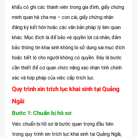
khẩu có ghi các thành viên trong gia đình, giấy chứng
minh quan hệ cha mẹ – con cái, giấy chứng nhận
đăng ký kết hôn hoặc các văn bản pháp lý liên quan
khác. Mục đích là để bảo vệ quyền lợi cá nhân, đảm
bảo thông tin khai sinh không bị sử dụng sai mục đích
hoặc tiết lộ cho người không có quyền. Đây là bước
cần thiết để cơ quan chức năng xác nhận tính chính
xác và hợp pháp của việc cấp trích lục.
Quy trình xin trích lục khai sinh tại Quảng
Ngãi
Bước 1: Chuẩn bị hồ sơ
Việc chuẩn bị hồ sơ là bước quan trọng đầu tiên
trong quy trình xin trích lục khai sinh tại Quảng Ngãi,