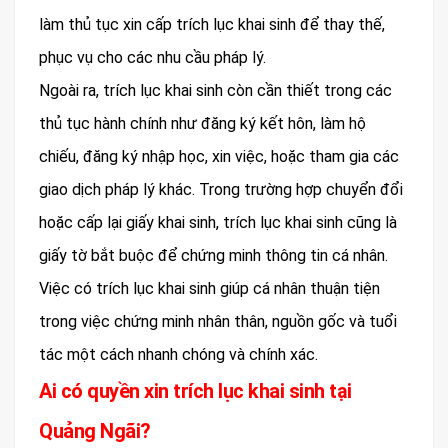
làm thủ tục xin cấp trích lục khai sinh để thay thế,
phục vụ cho các nhu cầu pháp lý.
Ngoài ra, trích lục khai sinh còn cần thiết trong các
thủ tục hành chính như đăng ký kết hôn, làm hộ
chiếu, đăng ký nhập học, xin việc, hoặc tham gia các
giao dịch pháp lý khác. Trong trường hợp chuyển đổi
hoặc cấp lại giấy khai sinh, trích lục khai sinh cũng là
giấy tờ bắt buộc để chứng minh thông tin cá nhân.
Việc có trích lục khai sinh giúp cá nhân thuận tiện
trong việc chứng minh nhân thân, nguồn gốc và tuổi
tác một cách nhanh chóng và chính xác.
Ai có quyền xin trích lục khai sinh tại
Quảng Ngãi?