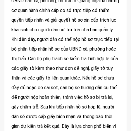
UBND các xã, phường, thị trấn ở Quảng Ngãi là những
cơ quan hành chính cấp cơ sở trực tiếp có thẩm
quyền tiếp nhận và giải quyết hồ sơ xin cấp trích lục
khai sinh cho người dân cư trú trên địa bàn quản lý.
Khi đến đây, người dân có thể nộp hồ sơ trực tiếp tại
bộ phận tiếp nhận hồ sơ của UBND xã, phường hoặc
thị trấn. Cán bộ phụ trách sẽ kiểm tra tính hợp lệ của
các giấy tờ kèm theo như đơn đề nghị, giấy tờ tùy
thân và các giấy tờ liên quan khác. Nếu hồ sơ chưa
đầy đủ hoặc có sai sót, cán bộ sẽ hướng dẫn cụ thể
để người nộp hoàn thiện, tránh việc hồ sơ bị trả lại,
gây chậm trễ. Sau khi tiếp nhận hồ sơ hợp lệ, người
dân sẽ được cấp giấy biên nhận và thông báo thời
gian dự kiến trả kết quả. Đây là lựa chọn phổ biến vì