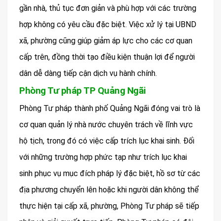
gần nhà, thủ tục đơn giản và phù hợp với các trường
hợp không có yêu cầu đặc biệt. Việc xử lý tại UBND
xã, phường cũng giúp giảm áp lực cho các cơ quan
cấp trên, đồng thời tạo điều kiện thuận lợi để người
dân dễ dàng tiếp cận dịch vụ hành chính.
Phòng Tư pháp TP Quảng Ngãi
Phòng Tư pháp thành phố Quảng Ngãi đóng vai trò là
cơ quan quản lý nhà nước chuyên trách về lĩnh vực
hộ tịch, trong đó có việc cấp trích lục khai sinh. Đối
với những trường hợp phức tạp như trích lục khai
sinh phục vụ mục đích pháp lý đặc biệt, hồ sơ từ các
địa phương chuyển lên hoặc khi người dân không thể
thực hiện tại cấp xã, phường, Phòng Tư pháp sẽ tiếp