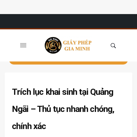
Trích lục khai sinh tại Quảng
Ngãi – Thủ tục nhanh chóng,
chính xác