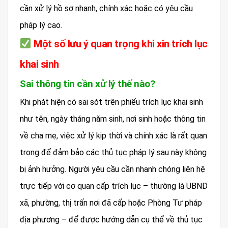
cần xử lý hồ sơ nhanh, chính xác hoặc có yêu cầu
pháp lý cao.
Một số lưu ý quan trọng khi xin trích lục
khai sinh
Sai thông tin cần xử lý thế nào?
Khi phát hiện có sai sót trên phiếu trích lục khai sinh
như tên, ngày tháng năm sinh, nơi sinh hoặc thông tin
về cha mẹ, việc xử lý kịp thời và chính xác là rất quan
trọng để đảm bảo các thủ tục pháp lý sau này không
bị ảnh hưởng. Người yêu cầu cần nhanh chóng liên hệ
trực tiếp với cơ quan cấp trích lục – thường là UBND
xã, phường, thị trấn nơi đã cấp hoặc Phòng Tư pháp
địa phương – để được hướng dẫn cụ thể về thủ tục