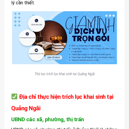
lý cần thiết.
Thủ tục trích lục khai sinh tại Quảng Ngãi
Địa chỉ thực hiện trích lục khai sinh tại
Quảng Ngãi
UBND các xã, phường, thị trấn