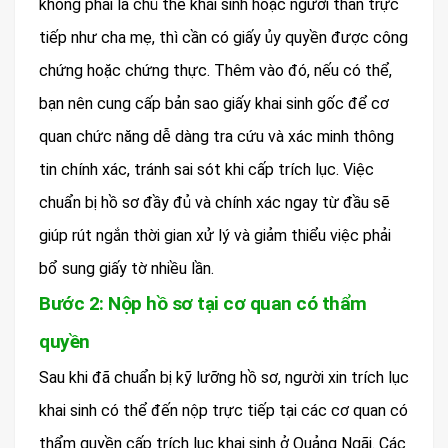
không phải là chủ thể khai sinh hoặc người thân trực
tiếp như cha mẹ, thì cần có giấy ủy quyền được công
chứng hoặc chứng thực. Thêm vào đó, nếu có thể,
bạn nên cung cấp bản sao giấy khai sinh gốc để cơ
quan chức năng dễ dàng tra cứu và xác minh thông
tin chính xác, tránh sai sót khi cấp trích lục. Việc
chuẩn bị hồ sơ đầy đủ và chính xác ngay từ đầu sẽ
giúp rút ngắn thời gian xử lý và giảm thiểu việc phải
bổ sung giấy tờ nhiều lần.
Bước 2: Nộp hồ sơ tại cơ quan có thẩm
quyền
Sau khi đã chuẩn bị kỹ lưỡng hồ sơ, người xin trích lục
khai sinh có thể đến nộp trực tiếp tại các cơ quan có
thẩm quyền cấp trích lục khai sinh ở Quảng Ngãi. Các