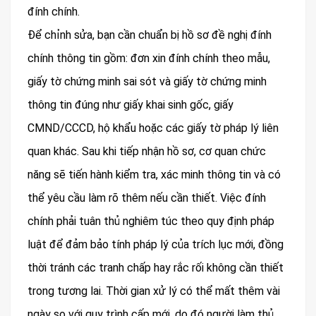
đính chính.
Để chỉnh sửa, bạn cần chuẩn bị hồ sơ đề nghị đính
chính thông tin gồm: đơn xin đính chính theo mẫu,
giấy tờ chứng minh sai sót và giấy tờ chứng minh
thông tin đúng như giấy khai sinh gốc, giấy
CMND/CCCD, hộ khẩu hoặc các giấy tờ pháp lý liên
quan khác. Sau khi tiếp nhận hồ sơ, cơ quan chức
năng sẽ tiến hành kiểm tra, xác minh thông tin và có
thể yêu cầu làm rõ thêm nếu cần thiết. Việc đính
chính phải tuân thủ nghiêm túc theo quy định pháp
luật để đảm bảo tính pháp lý của trích lục mới, đồng
thời tránh các tranh chấp hay rắc rối không cần thiết
trong tương lai. Thời gian xử lý có thể mất thêm vài
ngày so với quy trình cấp mới, do đó người làm thủ