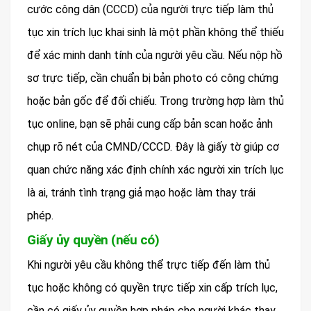
cước công dân (CCCD) của người trực tiếp làm thủ
tục xin trích lục khai sinh là một phần không thể thiếu
để xác minh danh tính của người yêu cầu. Nếu nộp hồ
sơ trực tiếp, cần chuẩn bị bản photo có công chứng
hoặc bản gốc để đối chiếu. Trong trường hợp làm thủ
tục online, bạn sẽ phải cung cấp bản scan hoặc ảnh
chụp rõ nét của CMND/CCCD. Đây là giấy tờ giúp cơ
quan chức năng xác định chính xác người xin trích lục
là ai, tránh tình trạng giả mạo hoặc làm thay trái
phép.
Giấy ủy quyền (nếu có)
Khi người yêu cầu không thể trực tiếp đến làm thủ
tục hoặc không có quyền trực tiếp xin cấp trích lục,
cần có giấy ủy quyền hợp pháp cho người khác thay