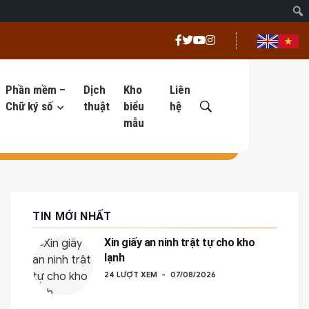
Phần mềm –
Dịch
Kho
Liên
Chữ ký số
thuật
biểu
hệ
mẫu
TIN MỚI NHẤT
Xin giấy an ninh trật tự cho kho
lạnh
24 LƯỢT XEM
07/08/2026