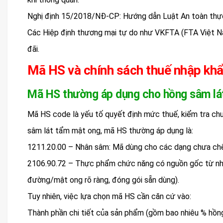
Nghị định 15/2018/NĐ-CP: Hướng dẫn Luật An toàn thự
Các Hiệp định thương mại tự do như VKFTA (FTA Việt 
đãi.
Mã HS và chính sách thuế nhập kh
Mã HS thường áp dụng cho hồng sâm lá
Mã HS code là yếu tố quyết định mức thuế, kiểm tra chu
sâm lát tẩm mật ong, mã HS thường áp dụng là:
1211.20.00 – Nhân sâm: Mã dùng cho các dạng chưa chế
2106.90.72 – Thực phẩm chức năng có nguồn gốc từ n
đường/mật ong rõ ràng, đóng gói sẵn dùng).
Tuy nhiên, việc lựa chọn mã HS cần căn cứ vào:
Thành phần chi tiết của sản phẩm (gồm bao nhiêu % hồn