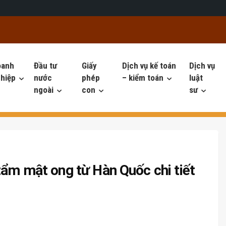
oanh
Đầu tư
Giấy
Dịch vụ kế toán
Dịch vụ
hiệp
nước
phép
– kiểm toán
luật
ngoài
con
sư
tẩm mật ong từ Hàn Quốc chi tiết