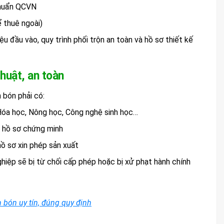
 chuẩn QCVN
 thuê ngoài)
u đầu vào, quy trình phối trộn an toàn và hồ sơ thiết kế
huật, an toàn
bón phải có:
Hóa học, Nông học, Công nghệ sinh học…
ó hồ sơ chứng minh
hồ sơ xin phép sản xuất
hiệp sẽ bị từ chối cấp phép hoặc bị xử phạt hành chính
 bón uy tín, đúng quy định