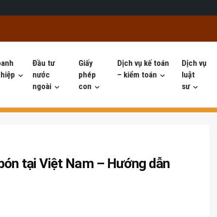
oanh
Đầu tư
Giấy
Dịch vụ kế toán
Dịch vụ
hiệp
nước
phép
– kiểm toán
luật
ngoài
con
sư
 bón tại Việt Nam – Hướng dẫn