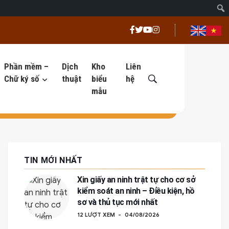
Phần mềm –
Dịch
Kho
Liên
Chữ ký số
thuật
biểu
hệ
mẫu
TIN MỚI NHẤT
Xin giấy an ninh trật tự cho cơ sở
kiểm soát an ninh – Điều kiện, hồ
sơ và thủ tục mới nhất
12 LƯỢT XEM
04/08/2026