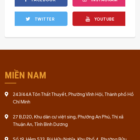
TWITTER
YOUTUBE
MIỀN NAM
243/44A Tôn Thất Thuyết, Phường Vĩnh Hội, Thành phố Hồ
Chí Minh
27 B,D20, Khu dân cư việt sing, Phường An Phú, Thị xã
Thuận An, Tỉnh Bình Dương
Số 19, Hẻm 533, Bùi Hữu Nghĩa, Khu Phố 4, Phường Bửu