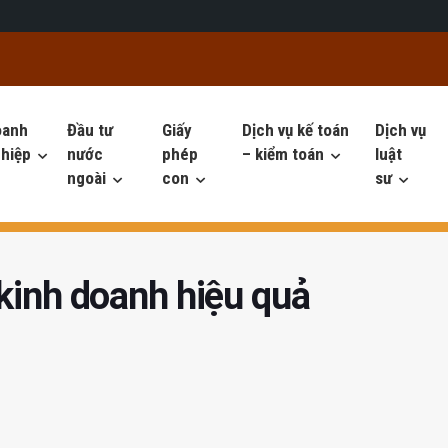
oanh
Đầu tư
Giấy
Dịch vụ kế toán
Dịch vụ
hiệp
nước
phép
– kiểm toán
luật
ngoài
con
sư
 kinh doanh hiệu quả