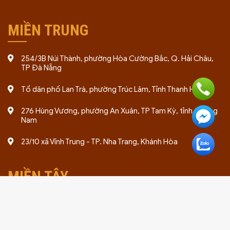
MIỀN TRUNG
254/3B Núi Thành, phường Hòa Cường Bắc, Q. Hải Châu,
TP Đà Nẵng
Tổ dân phố Lan Trà, phường Trúc Lâm, Tỉnh Thanh Hóa
276 Hùng Vương, phường An Xuân, TP Tam Kỳ, tỉnh Quảng
Nam
23/10 xã Vĩnh Trung - TP. Nha Trang, Khánh Hòa
MIỀN TÂY
Ấp Tân Thuận, Xã Đông Phước A, Huyện Châu Thành, Hậu
Giang