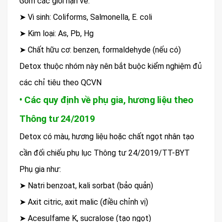
Gồm các giới hạn về:
➤ Vi sinh: Coliforms, Salmonella, E. coli
➤ Kim loại: As, Pb, Hg
➤ Chất hữu cơ: benzen, formaldehyde (nếu có)
Detox thuộc nhóm này nên bắt buộc kiểm nghiệm đủ
các chỉ tiêu theo QCVN
• Các quy định về phụ gia, hương liệu theo
Thông tư 24/2019
Detox có màu, hương liệu hoặc chất ngọt nhân tạo
cần đối chiếu phụ lục Thông tư 24/2019/TT-BYT
Phụ gia như:
➤ Natri benzoat, kali sorbat (bảo quản)
➤ Axit citric, axit malic (điều chỉnh vị)
➤ Acesulfame K, sucralose (tạo ngọt)