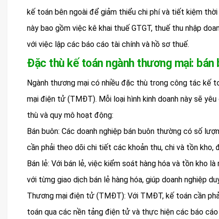
kế toán bên ngoài để giảm thiểu chi phí và tiết kiệm thời
này bao gồm việc kê khai thuế GTGT, thuế thu nhập doa
với việc lập các báo cáo tài chính và hồ sơ thuế.
Đặc thù kế toán ngành thương mại: bán
Ngành thương mại có nhiều đặc thù trong công tác kế to
mại điện tử (TMĐT). Mỗi loại hình kinh doanh này sẽ yêu
thù và quy mô hoạt động:
Bán buôn: Các doanh nghiệp bán buôn thường có số lượng 
cần phải theo dõi chi tiết các khoản thu, chi và tồn kho
Bán lẻ: Với bán lẻ, việc kiểm soát hàng hóa và tồn kho là 
với từng giao dịch bán lẻ hàng hóa, giúp doanh nghiệp du
Thương mại điện tử (TMĐT): Với TMĐT, kế toán cần phải 
toán qua các nền tảng điện tử và thực hiện các báo cáo