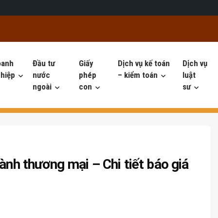
oanh
Đầu tư
Giấy
Dịch vụ kế toán
Dịch vụ
hiệp
nước
phép
– kiểm toán
luật
ngoài
con
sư
ành thương mại – Chi tiết báo giá