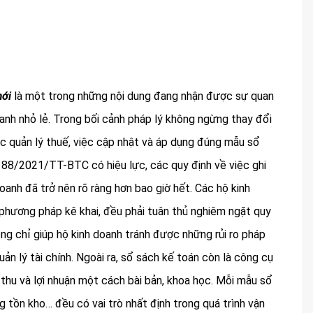
mới
là một trong những nội dung đang nhận được sự quan
anh nhỏ lẻ. Trong bối cảnh pháp lý không ngừng thay đổi
c quản lý thuế, việc cập nhật và áp dụng đúng mẫu sổ
tư 88/2021/TT-BTC có hiệu lực, các quy định về việc ghi
oanh đã trở nên rõ ràng hơn bao giờ hết. Các hộ kinh
 phương pháp kê khai, đều phải tuân thủ nghiêm ngặt quy
ng chỉ giúp hộ kinh doanh tránh được những rủi ro pháp
n lý tài chính. Ngoài ra, sổ sách kế toán còn là công cụ
 thu và lợi nhuận một cách bài bản, khoa học. Mỗi mẫu sổ
ng tồn kho… đều có vai trò nhất định trong quá trình vận