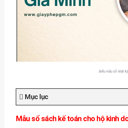
Biểu mẫu sổ nhật k
Mục lục
Mẫu sổ sách kế toán cho hộ kinh d