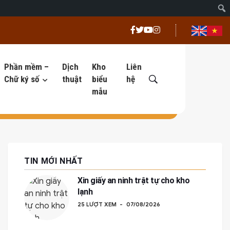
Phần mềm –
Dịch
Kho
Liên
Chữ ký số
thuật
biểu
hệ
mẫu
TIN MỚI NHẤT
Xin giấy an ninh trật tự cho kho
lạnh
25 LƯỢT XEM
07/08/2026