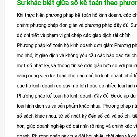
Sự khác biệt giữa sổ kế toán theo phươ
Khi thực hiện phương pháp kế toán hộ kinh doanh, các c
chính: phương pháp đơn giản và phương pháp đầy đủ. Sự
độ chi tiết và phạm vi ghi chép các giao dịch tài chính.
Phương pháp kế toán hộ kinh doanh đơn giản: Phương p
mô nhỏ, ít giao dịch và không yêu cầu các báo cáo tài chí
một sổ nhật ký, và thông tin sẽ đơn giản hơn so với phư
nặng công việc kế toán cho các chủ hộ kinh doanh nhỏ l
các hộ kinh doanh có quy mô lớn hoặc có nhiều loại hình 
Phương pháp kế toán hộ kinh doanh đầy đủ: Được áp dụng
loại hình dịch vụ và sản phẩm khác nhau. Phương pháp này
sổ sách khác nhau, từ sổ nhật ký đến sổ cái và sổ chi tiế
hơn, giúp doanh nghiệp có cái nhìn rõ ràng và chính xác về
doanh. Phương pháp này tuy đòi hỏi nhiều thời gian và côn