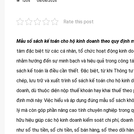
1205
06/06/2025
Rate this post
Mẫu sổ sách kế toán cho hộ kinh doanh theo quy định 
tâm đặc biệt từ các cá nhân, tổ chức hoạt động kinh do
nhằm hướng đến sự minh bạch và hiệu quả trong công tá
sách kế toán là điều cần thiết. Đặc biệt, từ khi Thông 
chép, lưu trữ và xuất trình sổ sách kế toán cho hộ kinh d
doanh, dù thuộc diện nộp thuế khoán hay khai thuế theo
định mới này. Việc hiểu và áp dụng đúng mẫu sổ sách khô
lý mà còn góp phần nâng cao tính chuyên nghiệp trong quả
hữu hiệu giúp các hộ kinh doanh kiểm soát chi phí, doanh
như sổ thu tiền, sổ chi tiền, sổ bán hàng, sổ theo dõi hà