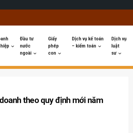
oanh
Đầu tư
Giấy
Dịch vụ kế toán
Dịch vụ
hiệp
nước
phép
– kiểm toán
luật
ngoài
con
sư
 doanh theo quy định mới năm