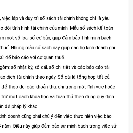
việc lập và duy trì sổ sách tài chính không chỉ là yêu
 dõi tình hình tài chính của mình. Mẫu sổ sách kế toán
ồm một số loại sổ cơ bản, giúp đảm bảo tính minh bạch
i thuế. Những mẫu sổ sách này giúp các hộ kinh doanh ghi
 cứ để báo cáo với cơ quan thuế.
ồm: sổ nhật ký, sổ cái, sổ chi tiết và các báo cáo tài
giao dịch tài chính theo ngày. Sổ cái là tổng hợp tất cả
g để theo dõi các khoản thu, chi trong một lĩnh vực hoặc
u trữ một cách khoa học và tuân thủ theo đúng quy định
n đề pháp lý khác.
kinh doanh cũng phải chú ý đến việc thực hiện việc bảo
 5 năm. Điều này giúp đảm bảo sự minh bạch trong việc sử