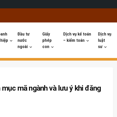
oanh
Đầu tư
Giấy
Dịch vụ kế toán
Dịch vụ
hiệp
nước
phép
– kiểm toán
luật
ngoài
con
sư
h mục mã ngành và lưu ý khi đăng