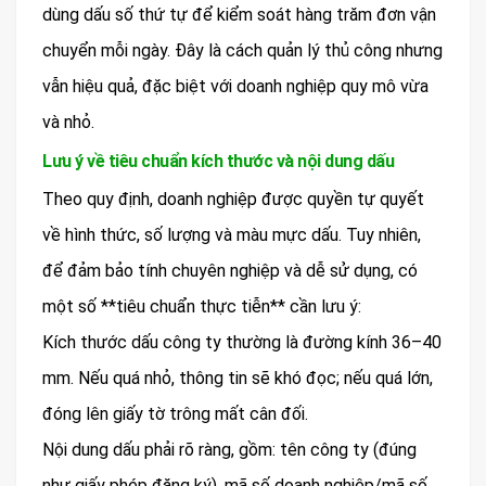
dùng dấu số thứ tự để kiểm soát hàng trăm đơn vận
chuyển mỗi ngày. Đây là cách quản lý thủ công nhưng
vẫn hiệu quả, đặc biệt với doanh nghiệp quy mô vừa
và nhỏ.
Lưu ý về tiêu chuẩn kích thước và nội dung dấu
Theo quy định, doanh nghiệp được quyền tự quyết
về hình thức, số lượng và màu mực dấu. Tuy nhiên,
để đảm bảo tính chuyên nghiệp và dễ sử dụng, có
một số **tiêu chuẩn thực tiễn** cần lưu ý:
Kích thước dấu công ty thường là đường kính 36–40
mm. Nếu quá nhỏ, thông tin sẽ khó đọc; nếu quá lớn,
đóng lên giấy tờ trông mất cân đối.
Nội dung dấu phải rõ ràng, gồm: tên công ty (đúng
như giấy phép đăng ký), mã số doanh nghiệp/mã số