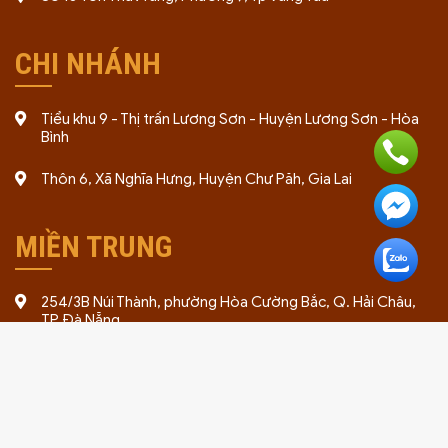
CHI NHÁNH
Tiểu khu 9 - Thị trấn Lương Sơn - Huyện Lương Sơn - Hòa
Bình
Thôn 6, Xã Nghĩa Hưng, Huyện Chư Păh, Gia Lai
MIỀN TRUNG
254/3B Núi Thành, phường Hòa Cường Bắc, Q. Hải Châu,
TP Đà Nẵng
Tổ dân phố Lan Trà, phường Trúc Lâm, Tỉnh Thanh Hóa
276 Hùng Vương, phường An Xuân, TP Tam Kỳ, tỉnh Quảng
Nam