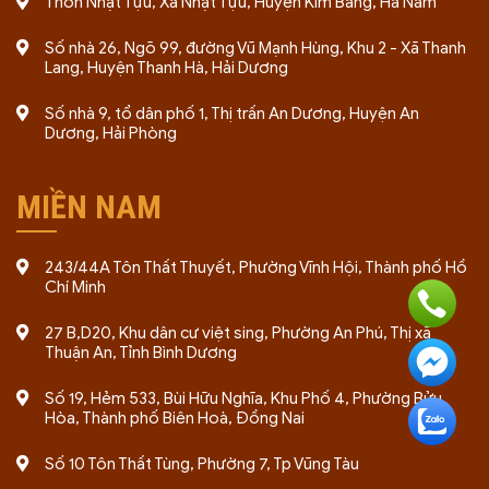
Thôn Nhật Tựu, Xã Nhật Tựu, Huyện Kim Bảng, Hà Nam
Số nhà 26, Ngõ 99, đường Vũ Mạnh Hùng, Khu 2 - Xã Thanh
Lang, Huyện Thanh Hà, Hải Dương
Số nhà 9, tổ dân phố 1, Thị trấn An Dương, Huyện An
Dương, Hải Phòng
MIỀN NAM
243/44A Tôn Thất Thuyết, Phường Vĩnh Hội, Thành phố Hồ
Chí Minh
27 B,D20, Khu dân cư việt sing, Phường An Phú, Thị xã
Thuận An, Tỉnh Bình Dương
Số 19, Hẻm 533, Bùi Hữu Nghĩa, Khu Phố 4, Phường Bửu
Hòa, Thành phố Biên Hoà, Đồng Nai
Số 10 Tôn Thất Tùng, Phường 7, Tp Vũng Tàu