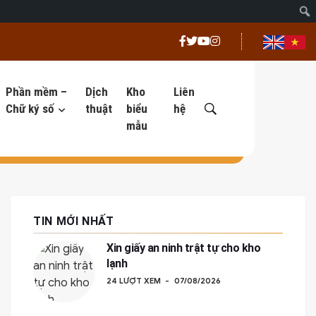
Phần mềm –
Dịch
Kho
Liên
Chữ ký số
thuật
biểu
hệ
mẫu
TIN MỚI NHẤT
Xin giấy an ninh trật tự cho kho
lạnh
24 LƯỢT XEM
07/08/2026