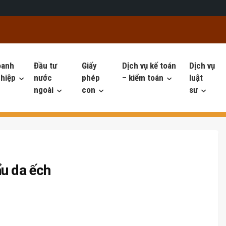
oanh
Đầu tư
Giấy
Dịch vụ kế toán
Dịch vụ
hiệp
nước
phép
– kiểm toán
luật
ngoài
con
sư
ẩu da ếch