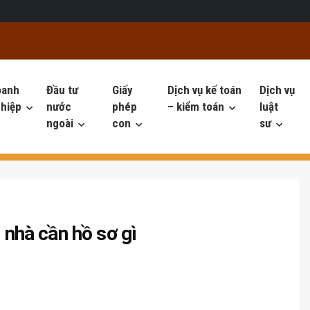
oanh
Đầu tư
Giấy
Dịch vụ kế toán
Dịch vụ
hiệp
nước
phép
– kiểm toán
luật
ngoài
con
sư
i nhà cần hồ sơ gì