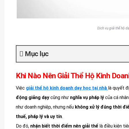
Dịch vụ giải thể hộ dạ
Mục lục
Khi Nào Nên Giải Thể Hộ Kinh Doan
Việc
giải thể hộ kinh doanh dạy học tại nhà
là quyết đ
động giảng dạy
cũng như
nghĩa vụ pháp lý
của cá nhân
như doanh nghiệp, nhưng nếu
không xử lý đúng thời đi
thuế, pháp lý và uy tín
.
Do đó,
nhận biết thời điểm nên giải thể
là điều kiện ti