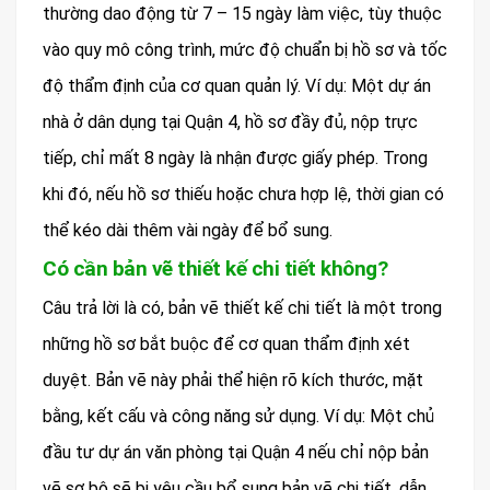
thường dao động từ 7 – 15 ngày làm việc, tùy thuộc
vào quy mô công trình, mức độ chuẩn bị hồ sơ và tốc
độ thẩm định của cơ quan quản lý. Ví dụ: Một dự án
nhà ở dân dụng tại Quận 4, hồ sơ đầy đủ, nộp trực
tiếp, chỉ mất 8 ngày là nhận được giấy phép. Trong
khi đó, nếu hồ sơ thiếu hoặc chưa hợp lệ, thời gian có
thể kéo dài thêm vài ngày để bổ sung.
Có cần bản vẽ thiết kế chi tiết không?
Câu trả lời là có, bản vẽ thiết kế chi tiết là một trong
những hồ sơ bắt buộc để cơ quan thẩm định xét
duyệt. Bản vẽ này phải thể hiện rõ kích thước, mặt
bằng, kết cấu và công năng sử dụng. Ví dụ: Một chủ
đầu tư dự án văn phòng tại Quận 4 nếu chỉ nộp bản
vẽ sơ bộ sẽ bị yêu cầu bổ sung bản vẽ chi tiết, dẫn