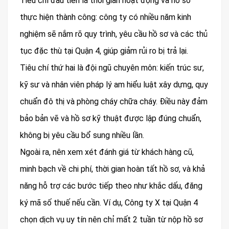
Tiêu chí đầu tiên là thời gian hoạt động và hồ sơ
thực hiện thành công: công ty có nhiều năm kinh
nghiệm sẽ nắm rõ quy trình, yêu cầu hồ sơ và các thủ
tục đặc thù tại Quận 4, giúp giảm rủi ro bị trả lại.
Tiêu chí thứ hai là đội ngũ chuyên môn: kiến trúc sư,
kỹ sư và nhân viên pháp lý am hiểu luật xây dựng, quy
chuẩn đô thị và phòng cháy chữa cháy. Điều này đảm
bảo bản vẽ và hồ sơ kỹ thuật được lập đúng chuẩn,
không bị yêu cầu bổ sung nhiều lần.
Ngoài ra, nên xem xét đánh giá từ khách hàng cũ,
minh bạch về chi phí, thời gian hoàn tất hồ sơ, và khả
năng hỗ trợ các bước tiếp theo như khắc dấu, đăng
ký mã số thuế nếu cần. Ví dụ, Công ty X tại Quận 4
chọn dịch vụ uy tín nên chỉ mất 2 tuần từ nộp hồ sơ