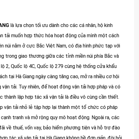
IANG
là lựa chọn tối ưu dành cho các cá nhân, hộ kinh
ận tải muốn hợp thức hóa hoạt động của mình một cách
iền núi nằm ở cực Bắc Việt Nam, có địa hình phức tạp với
ng trong giao thương giữa các tỉnh miền núi phía Bắc và
ộ 2, Quốc lộ 4C, Quốc lộ 279 cùng hệ thống cửa khẩu
ách tại Hà Giang ngày càng tăng cao, mở ra nhiều cơ hội
 vận tải. Tuy nhiên, để hoạt động vận tải hợp pháp và có
 thành lập hợp tác xã vận tải là điều vô cùng cần thiết.
ệp vận tải nhỏ lẻ tập hợp lại thành một tổ chức có pháp
ực cạnh tranh và mở rộng quy mô hoạt động. Ngoài ra, các
ãi về thuế, vốn vay, bảo hiểm phương tiện và hỗ trợ đào
hợp tác xã vận tải tại Hà Giang không hề đơn giản, đòi hỏi