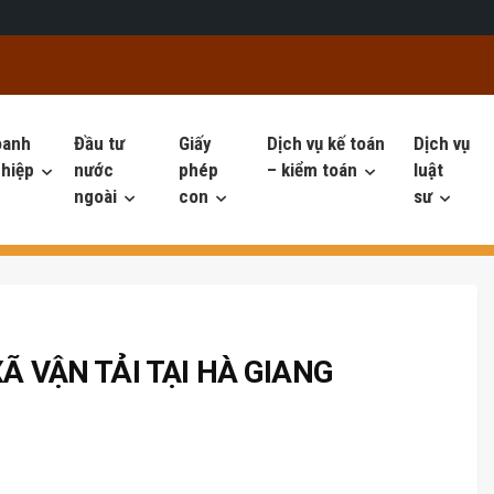
oanh
Đầu tư
Giấy
Dịch vụ kế toán
Dịch vụ
hiệp
nước
phép
– kiểm toán
luật
ngoài
con
sư
Ã VẬN TẢI TẠI HÀ GIANG