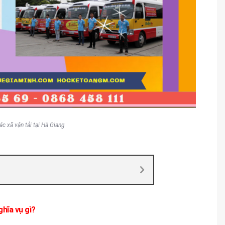
ác xã vận tải tại Hà Giang
ghĩa vụ gì?