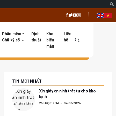
Phần mềm –
Dịch
Kho
Liên
Chữ ký số
thuật
biểu
hệ
mẫu
TIN MỚI NHẤT
Xin giấy an ninh trật tự cho kho
lạnh
25 LƯỢT XEM
07/08/2026