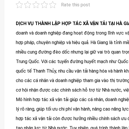
Rate this post
DỊCH VỤ THÀNH LẬP HỢP TÁC XÃ VẬN TẢI TẠI HÀ G
doanh và doanh nghiệp đang hoạt động trong lĩnh vực v
hợp pháp, chuyên nghiệp và hiệu quả. Hà Giang là tỉnh m
nhiều cung đường đèo dốc nhưng lại giữ vai trò quan trọ
Trung Quốc. Với các tuyến đường huyết mạch như Quốc l
quốc tế Thanh Thủy, nhu cầu vận tải hàng hóa và hành kh
cho các cá nhân và doanh nghiệp tham gia vào thị trường
cơ hội nhận được các chính sách hỗ trợ từ Nhà nước, việc
Mô hình hợp tác xã vận tải giúp các cá nhân, doanh nghi
lý rõ ràng, giúp tối ưu chi phí vận hành, nâng cao năng l
hợp tác xã vận tải còn được hưởng nhiều chính sách ưu đ
tạo nhân lực từ Nhà nước. Tuy nhiên, quá trình thành lập 