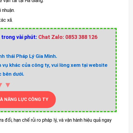
vận tải tại Hà Giang.
i nhuận.
tác xã.
 trong vài phút:
Chat Zalo: 0853 388 126
h thái Pháp Lý Gia Minh.
h vụ khác của công ty, vui lòng xem tại website
 bên dưới.
▼▼
VÀ NĂNG LỰC CÔNG TY
a đổi, hạn chế rủi ro pháp lý, và vận hành hiệu quả ngay