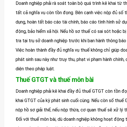
Doanh nghiệp phải rà soát toàn bộ quá trình kê khai từ th
tất cả nghĩa vụ còn tồn đọng. Bên cạnh việc nộp đủ số 
dụng, hoàn tất báo cáo tài chính, báo cáo tình hình sử d
động, bảo hiểm xã hội. Nếu hồ sơ thuế có sai sót hoặc bị
tra tại trụ sở doanh nghiệp trước khi ban hành thông bá
Việc hoàn thành đầy đủ nghĩa vụ thuế không chỉ giúp doa
phát sinh sau này như truy thu, phạt vi phạm hành chính,
diện theo pháp luật.
Thuế GTGT và thuế môn bài
Doanh nghiệp phải kê khai đầy đủ thuế GTGT còn tồn đọn
khai GTGT của kỳ phát sinh cuối cùng. Nếu còn số thuế 
nộp hồ sơ giải thể; nếu nộp thừa, cơ quan thuế sẽ xử lý t
Đối với thuế môn bài, dù doanh nghiệp không hoạt động t