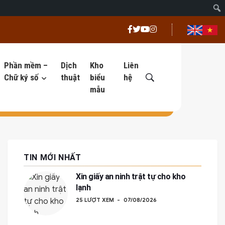
Phần mềm –
Dịch
Kho
Liên
Chữ ký số
thuật
biểu
hệ
mẫu
TIN MỚI NHẤT
Xin giấy an ninh trật tự cho kho
lạnh
25 LƯỢT XEM
07/08/2026