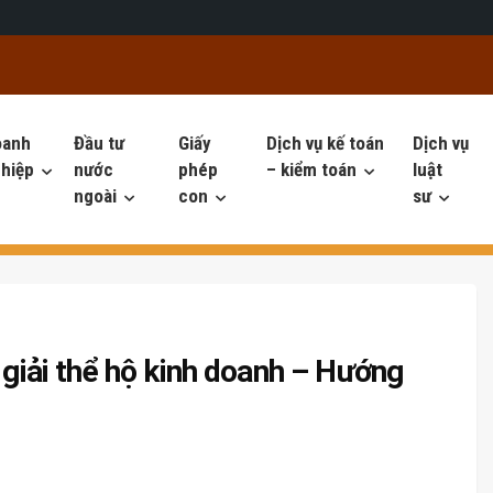
oanh
Đầu tư
Giấy
Dịch vụ kế toán
Dịch vụ
hiệp
nước
phép
– kiểm toán
luật
ngoài
con
sư
 giải thể hộ kinh doanh – Hướng