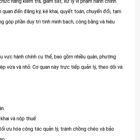
chức năng kiểm tra, giám sát, xử lý vi phạm hành chính
ên quan đến đăng ký, kê khai, quyết toán, chuyển đổi, tạm
g góp phần duy trì tính minh bạch, công bằng và hiệu
u vực hành chính cụ thể, bao gồm nhiều quận, phường
p vừa và nhỏ. Cơ quan này trực tiếp quản lý, theo dõi và
ân.
khai và nộp thuế.
 tối ưu hóa công tác quản lý, tránh chồng chéo và bảo
ao.