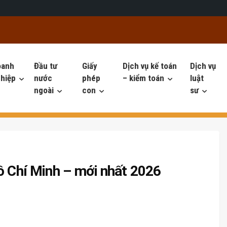
oanh
Đầu tư
Giấy
Dịch vụ kế toán
Dịch vụ
hiệp
nước
phép
– kiểm toán
luật
ngoài
con
sư
ồ Chí Minh – mới nhất 2026