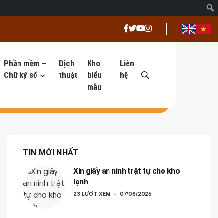
Phần mềm –
Dịch
Kho
Liên
Chữ ký số
thuật
biểu
hệ
mẫu
TIN MỚI NHẤT
Xin giấy an ninh trật tự cho kho
lạnh
23 LƯỢT XEM
07/08/2026