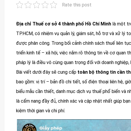
Rate this post
Địa chỉ Thuế cơ sở 4 thành phố Hồ Chí Minh
là một tr
TP.HCM, có nhiệm vụ quản lý, giám sát, hỗ trợ và xử lý t
được phân công. Trong bối cảnh chính sách thuế liên t
triển kinh tế – xã hội, việc nắm rõ thông tin về cơ quan 
pháp lý là điều vô cùng quan trọng đối với doanh nghiệp, 
Bài viết dưới đây sẽ cung cấp
toàn bộ thông tin cần th
bao gồm: vị trí – bản đồ chi tiết, số điện thoại liên hệ, gi
biểu mẫu cần thiết, danh mục dịch vụ thuế phổ biến và nh
là cẩm nang đầy đủ, chính xác và cập nhật nhất giúp bạn
kiệm thời gian và chi phí.