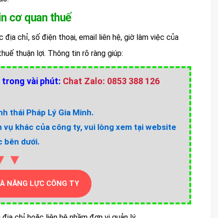
in cơ quan thuế
địa chỉ, số điện thoại, email liên hệ, giờ làm việc của
uế thuận lợi. Thông tin rõ ràng giúp:
 trong vài phút:
Chat Zalo: 0853 388 126
h thái Pháp Lý Gia Minh.
h vụ khác của công ty, vui lòng xem tại website
 bên dưới.
▼▼
VÀ NĂNG LỰC CÔNG TY
i địa chỉ hoặc liên hệ nhầm đơn vị quản lý.