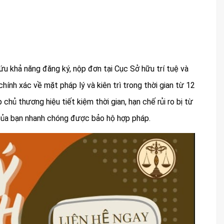
à bước quan trọng để bảo vệ uy tín và giá trị sản phẩm nông sản
ứu khả năng đăng ký, nộp đơn tại Cục Sở hữu trí tuệ và
 chính xác về mặt pháp lý và kiên trì trong thời gian từ 12
 chủ thương hiệu tiết kiệm thời gian, hạn chế rủi ro bị từ
 của bạn nhanh chóng được bảo hộ hợp pháp.