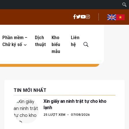
Phần mềm –
Dịch
Kho
Liên
Chữ ký số
thuật
biểu
hệ
mẫu
TIN MỚI NHẤT
Xin giấy an ninh trật tự cho kho
lạnh
25 LƯỢT XEM
07/08/2026