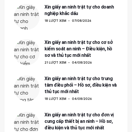
Xin giấy an ninh trật tự cho doanh
nghiệp khắc dấu
18 LƯỢT XEM
07/08/2026
 trên thị trường. Trong bối cảnh người tiêu dùng ngày càng quan 
Xin giấy an ninh trật tự cho cơ sở
kiểm soát an ninh – Điều kiện, hồ
sơ và thủ tục mới nhất
21 LƯỢT XEM
04/08/2026
Xin giấy an ninh trật tự cho trung
tâm điều phối – Hồ sơ, điều kiện và
thủ tục mới nhất
18 LƯỢT XEM
04/08/2026
Xin giấy an ninh trật tự cho đơn vị
cung cấp thiết bị an ninh – Hồ sơ,
điều kiện và thủ tục mới nhất