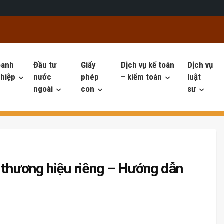
oanh
Đầu tư
Giấy
Dịch vụ kế toán
Dịch vụ
hiệp
nước
phép
– kiểm toán
luật
ngoài
con
sư
 thương hiệu riêng – Hướng dẫn