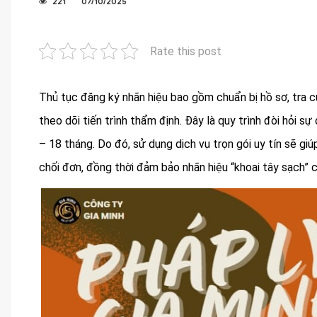
221
07/10/2025
Rate this post
Đăng ký nhãn hiệu khoai tây sạch thương hiệu riêng
l
Thủ tục đăng ký nhãn hiệu bao gồm chuẩn bị hồ sơ, tra c
theo dõi tiến trình thẩm định. Đây là quy trình đòi hỏi sự
– 18 tháng. Do đó, sử dụng dịch vụ trọn gói uy tín sẽ giúp
chối đơn, đồng thời đảm bảo nhãn hiệu “khoai tây sạch”