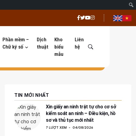
Phần mềm –
Dịch
Kho
Liên
Chữ ký số
thuật
biểu
hệ
mẫu
TIN MỚI NHẤT
Xin giấy an ninh trật tự cho cơ sở
kiểm soát an ninh – Điều kiện, hồ
sơ và thủ tục mới nhất
7 LƯỢT XEM
04/08/2026