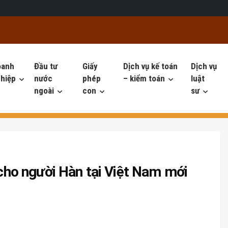
oanh
Đầu tư
Giấy
Dịch vụ kế toán
Dịch vụ
hiệp
nước
phép
– kiểm toán
luật
ngoài
con
sư
 cho người Hàn tại Việt Nam mới